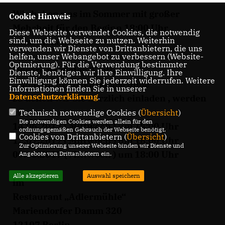
Wir haben uns im Sommer mit großer
Cookie Hinweis
Mehrheit für den Beginn 18:00 Uhr
Diese Webseite verwendet Cookies, die notwendig
sind, um die Webseite zu nutzen. Weiterhin
entschieden.
verwenden wir Dienste von Drittanbietern, die uns
helfen, unser Webangebot zu verbessern (Website-
Optmierung). Für die Verwendung bestimmter
Unsere nächsten Treffen
Dienste, benötigen wir Ihre Einwilligung. Ihre
Einwilligung können Sie jederzeit widerrufen. Weitere
Monatliche Diskussionsrunde“
Informationen finden Sie in unserer
Datenschutzerklärung
.
zu denen wir Sie herzlich einladen , werden
am
Technisch notwendige Cookies (
Übersicht
)
Die notwendigen Cookies werden allein für den
14.06.2017 ( Mittwoch ) um 18:00 Uhr
ordnungsgemäßen Gebrauch der Webseite benötigt.
Cookies von Drittanbietern (
Übersicht
)
12.07.2017 ( Mittwoch ) um 18:00 Uhr
Zur Optimierung unserer Webseite binden wir Dienste und
09.08.2017 ( Mittwoch ) um 18:00 Uhr
Angebote von Drittanbietern ein.
Alle akzeptieren
Auswahl speichern
im
Restaurant „Adlermühle“
Mariendorfer Damm 320
12107 Berlin