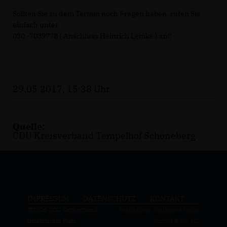
Sollten Sie zu dem Termin noch Fragen haben, rufen Sie
einfach unter
030 -7039778 ( Anschluss Heinrich Lemke ) an!!
29.05.2017, 15:38 Uhr
Quelle:
CDU Kreisverband Tempelhof Schöneberg
IMPRESSUM
DATENSCHUTZ
KONTAKT
@2026 CDU Ortsverband
Realisation: Sharkness Media
Innsbrucker Platz
GmbH & Co. KG