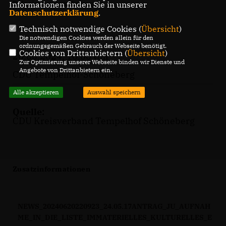
Delegierten dem Antrag zu.
Informationen finden Sie in unserer
Datenschutzerklärung
.
Technisch notwendige Cookies (
Übersicht
)
Die notwendigen Cookies werden allein für den
ordnungsgemäßen Gebrauch der Webseite benötigt.
Cookies von Drittanbietern (
Übersicht
)
20.05.2024, 10:00 Uhr
Zur Optimierung unserer Webseite binden wir Dienste und
Angebote von Drittanbietern ein.
CDU Tempelhof-Schöneberg
Alle akzeptieren
Auswahl speichern
Quelle:
CDU Kreisverband Tempelhof Schöneberg
Zusatzinformationen
NEWS_20240620220923_24.05.17ANTRAG_JU_AUFNAH
ME_IN_DIE_LISTE_IMMATERIELLES_KULTURELLES_E