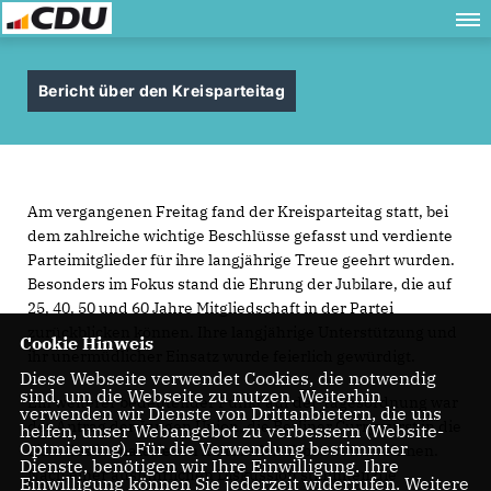
Bericht über den Kreisparteitag
Am vergangenen Freitag fand der Kreisparteitag statt, bei
dem zahlreiche wichtige Beschlüsse gefasst und verdiente
Parteimitglieder für ihre langjährige Treue geehrt wurden.
Besonders im Fokus stand die Ehrung der Jubilare, die auf
25, 40, 50 und 60 Jahre Mitgliedschaft in der Partei
zurückblicken können. Ihre langjährige Unterstützung und
Cookie Hinweis
ihr unermüdlicher Einsatz wurde feierlich gewürdigt.
Diese Webseite verwendet Cookies, die notwendig
sind, um die Webseite zu nutzen. Weiterhin
Ein weiterer bedeutender Punkt auf der Tagesordnung war
verwenden wir Dienste von Drittanbietern, die uns
der Antrag der Jungen Union, die Berliner Currywurst in die
helfen, unser Webangebot zu verbessern (Website-
Optmierung). Für die Verwendung bestimmter
Liste des immateriellen kulturellen Erbes aufzunehmen.
Dienste, benötigen wir Ihre Einwilligung. Ihre
Nach einer ausführlichen Diskussion stimmten die
Einwilligung können Sie jederzeit widerrufen. Weitere