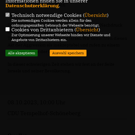
Informationen finden Sie in unserer
Copyright: CDU / Tobias Koch
Datenschutzerklärung
.
Technisch notwendige Cookies (
Übersicht
)
Die notwendigen Cookies werden allein für den
Die CDU Tempelhof-Schöneberg verurteilt mit Nachdruck
ordnungsgemäßen Gebrauch der Webseite benötigt.
Cookies von Drittanbietern (
Übersicht
)
den kürzlichen Angriff der palästinensischen
Zur Optimierung unserer Webseite binden wir Dienste und
Terrororganisation Hamas auf Israel. Wir betrachten diesen
Angebote von Drittanbietern ein.
Akt der Aggression als inakzeptabel und rufen zu einem
sofortigen Ende der Gewalt auf.
Alle akzeptieren
Auswahl speichern
In dieser schwierigen Zeit stehen wir fest an der Seite
Israels und seiner Bevölkerung.
08.10.2023, 10:00 Uhr
CDU Tempelhof-Schöneberg