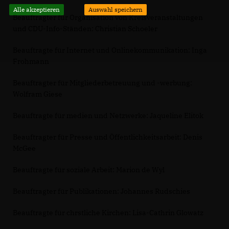
Alle akzeptieren
Auswahl speichern
Beauftragter für Organisation von Kreisveranstaltungen
und CDU-Info-Ständen: Christian Schoeler
Beauftragte für Internet und Onlinekommunikation: Inga
Frohmann
Beauftragter für Mitgliederbetreuung und -werbung:
Wolfram Giese
Beauftragte für medien und Netzwerke: Jaqueline Elitok
Beauftragter für Presse und Öffentlichkeitsarbeit: Denis
McGee
Beauftragte für soziale Arbeit: Marion de Wyl
Beauftragter für Publikationen: Johannes Rudschies
Beauftragte für chrstliche Kirchen: Lisa-Cathrin Glowatz