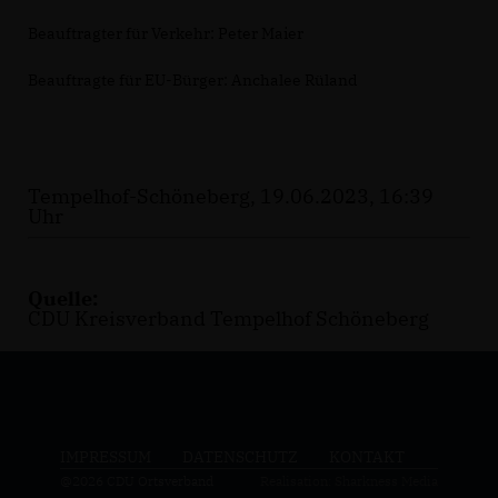
Beauftragter für Verkehr: Peter Maier
Beauftragte für EU-Bürger: Anchalee Rüland
Tempelhof-Schöneberg, 19.06.2023, 16:39
Uhr
Quelle:
CDU Kreisverband Tempelhof Schöneberg
IMPRESSUM
DATENSCHUTZ
KONTAKT
@2026 CDU Ortsverband
Realisation: Sharkness Media