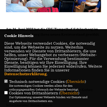
Am 16. Juni 2023 hat die CDU Tempelhof-Schöneberg im
Rathaus Schöneberg ihren neuen Kreisvorstand gewählt.
Cookie Hinweis
Diese Webseite verwendet Cookies, die notwendig
Herzlichen Glückwunsch an alle neuen und alten
sind, um die Webseite zu nutzen. Weiterhin
Vorstandsmitglieder!
verwenden wir Dienste von Drittanbietern, die uns
helfen, unser Webangebot zu verbessern (Website-
Optmierung). Für die Verwendung bestimmter
Dienste, benötigen wir Ihre Einwilligung. Ihre
Einwilligung können Sie jederzeit widerrufen. Weitere
Informationen finden Sie in unserer
Datenschutzerklärung
.
Kreisvorsitzender: Dr. Jan-Marco Luczak
Technisch notwendige Cookies (
Übersicht
)
Die notwendigen Cookies werden allein für den
Stellv. Kreisvorsitzende: Katharina Senge, Scott Körber,
ordnungsgemäßen Gebrauch der Webseite benötigt.
Cookies von Drittanbietern (
Übersicht
)
Guido Pschollkowski
Zur Optimierung unserer Webseite binden wir Dienste und
Angebote von Drittanbietern ein.
Schatzmeister: Roman Simon