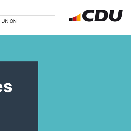
 UNION
es