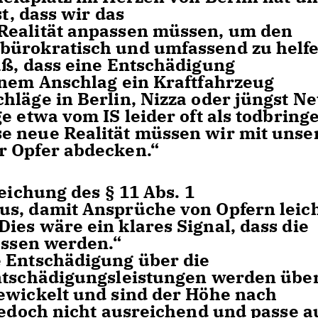
st, dass wir das
Realität anpassen müssen, um den
bürokratisch und umfassend zu helfe
äß, dass eine Entschädigung
inem Anschlag ein Kraftfahrzeug
hläge in Berlin, Nizza oder jüngst N
e etwa vom IS leider oft als todbring
e neue Realität müssen wir mit unse
r Opfer abdecken.“
eichung des § 11 Abs. 1
us, damit Ansprüche von Opfern leic
ies wäre ein klares Signal, dass die
assen werden.“
e Entschädigung über die
Entschädigungsleistungen werden übe
ewickelt und sind der Höhe nach
 jedoch nicht ausreichend und passe 