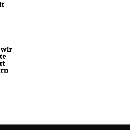
it
u
 wir
te
zt
ern