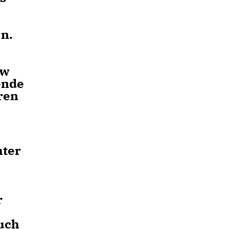
n.
ew
ende
ren
hter
r
auch